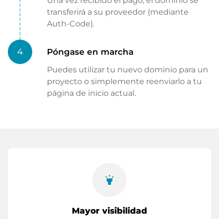
Una vez recibido el pago, el dominio se
transferirá a su proveedor (mediante
Auth-Code).
4
Póngase en marcha
Puedes utilizar tu nuevo dominio para un
proyecto o simplemente reenviarlo a tu
página de inicio actual.
highlight
Mayor visibilidad