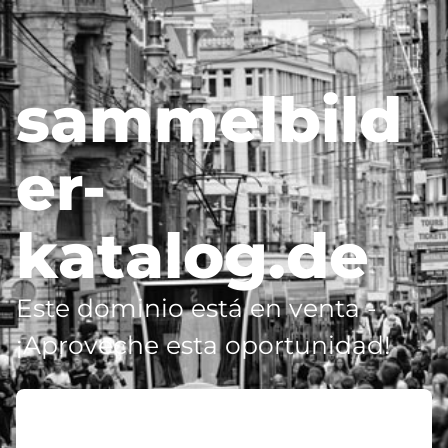
sammelbild
er-
katalog.de
Este dominio está en venta -
¡Aproveche esta oportunidad!