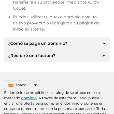
transferirá a su proveedor (mediante Auth-
Code).
Puedes utilizar tu nuevo dominio para un
nuevo proyecto o redirigirlo a tu página de
inicio existente.
expand_less
¿Cómo se paga un dominio?
expand_less
¿Recibiré una factura?
Tras llegar a un acuerdo, el propietario le
informará de los detalles del pago. A
continuación, el propietario le facilitará los datos
Sí, el vendedor le enviará la factura
bancarios SEPA y, si lo desea, también le ofrecerá
correspondiente. Para precios de compra
Paypal u otros métodos de pago.
superiores, también recibirá un contrato de
Español
compra adicional si lo solicita.
Indique siempre el nombre de dominio y el
El dominio sammelbilder-katalog.de se ofrece en este
número de factura al realizar la transferencia.
mercado
dominio
. A través de este formulario, puede
enviar una oferta para comprar el dominio o ponerse en
contacto directamente con la persona responsable. Todas