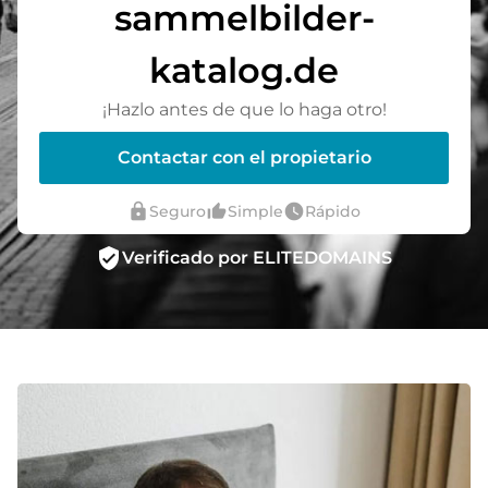
sammelbilder-
katalog.de
¡Hazlo antes de que lo haga otro!
Contactar con el propietario
lock
thumb_up_alt
watch_later
Seguro
Simple
Rápido
verified_user
Verificado por ELITEDOMAINS